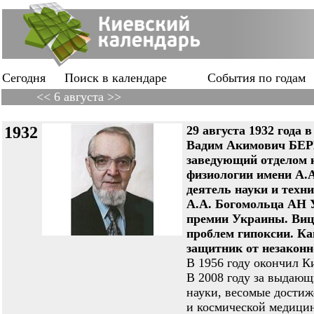
Сегодня
Поиск в календаре
События по годам
<< 6 августа >>
1932
29 августа 1932 года 
Вадим Акимович БЕР
заведующий отделом 
физиологии имени А.
деятель науки и техн
А.А. Богомольца АН У
премии Украины. Виц
проблем гипоксии. К
защитник от незаконн
В 1956 году окончил К
В 2008 году за выдающ
науки, весомые достиж
и космической медици