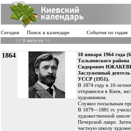
Сегодня
Поиск в календаре
События по годам
<< 9 августа >>
1864
18 января 1964 года (
Тальновского района 
Сидорович ИЖАКЕВИЧ
Заслуженный деятель
УССР (1951).
В 1874 году в 10-летне
отправился в Киев, жел
художником.
Служил посыльным при
В 1879—1881 гг. училс
художественной школе
Печерской лавре. Зате
частную школу художн