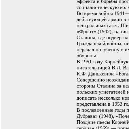
эффекта и борьбы прот
социалистическую кол
Во время войны 1941—1
действующей армии в к
центральных газет. Ши
«Фронт» (1942), напис
Сталина, где подверга
Гражданской войны, не
передал полученную и
обороны.
В 1951 году Корнейчук
писательницей В.Л. Ва
К.Ф. Данькевича «Богд
Совершенно неожиданно
стороны Сталина за не
польских угнетателей 
дописать несколько но
представлена в 1953 го
В послевоенные годы п
Дубрава» (1948), «Поче
Поздние пьесы Корнейч
сердца» (1969) — попы