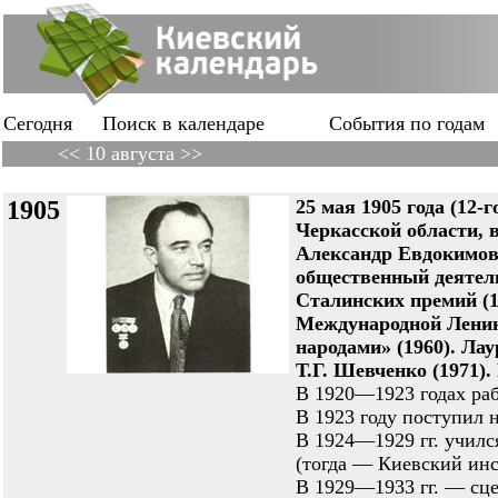
Сегодня
Поиск в календаре
События по годам
<< 10 августа >>
1905
25 мая 1905 года (12-
Черкасской области, 
Александр Евдокимо
общественный деятел
Сталинских премий (19
Международной Ленин
народами» (1960). Ла
Т.Г. Шевченко (1971).
В 1920—1923 годах раб
В 1923 году поступил 
В 1924—1929 гг. училс
(тогда — Киевский инс
В 1929—1933 гг. — сц