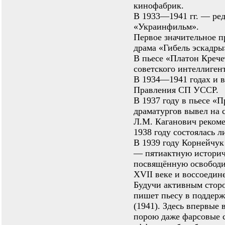
кинофабрик.
В 1933—1941 гг. — ред
«Украинфильм».
Первое значительное 
драма «Гибель эскадры»
В пьесе «Платон Кречет
советского интеллиген
В 1934—1941 годах и в
Правления СП УССР.
В 1937 году в пьесе «
драматургов вывел на 
Л.М. Каганович рекоме
1938 году состоялась л
В 1939 году Корнейчук
— пятиактную историч
посвящённую освободит
XVII веке и воссоедин
Будучи активным стор
пишет пьесу в поддерж
(1941). Здесь впервые
порою даже фарсовые с