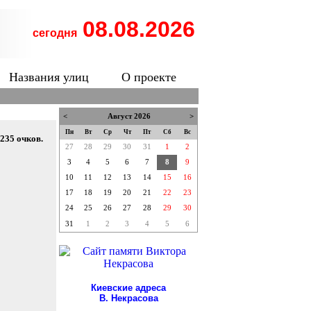
08.08.2026
сегодня
Названия улиц
О проекте
<
Август 2026
>
Пн
Вт
Ср
Чт
Пт
Сб
Вс
35 очков.
27
28
29
30
31
1
2
3
4
5
6
7
8
9
10
11
12
13
14
15
16
17
18
19
20
21
22
23
24
25
26
27
28
29
30
31
1
2
3
4
5
6
Киевские адреса
В. Некрасова