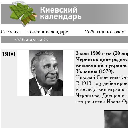
Сегодня
Поиск в календаре
События по годам
<< 6 августа >>
1900
3 мая 1900 года (20 ап
Черниговщине роди
выдающийся украинск
Украины (1970).
Николай Яковченко учи
В 1918 году дебютиров
впоследствии играл в 
Чернигова, Днепропетр
театре имени Ивана Фр