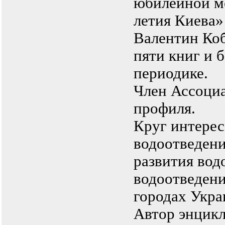
юбилейной м
летия Киева» 
Валентин Коб
пяти книг и б
периодике.
Член Ассоциа
профиля.
Круг интерес
водоотведени
развития вод
водоотведени
городах Укра
Автор энцик