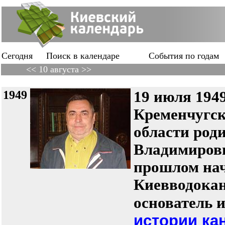
Сегодня
Поиск в календаре
События по годам
<< 10 августа >>
1949
19 июля 1949
Кременчугск
области род
Владимиров
прошлом нач
Киевводокан
основатель 
истории ка