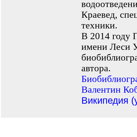
водоотведени
Краевед, спе
техники.
В 2014 году 
имени Леси У
биобиблиогра
автора.
Биобиблиогра
Валентин Кобз
Википедия (у