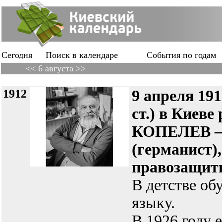
Сегодня
Поиск в календаре
События по годам
<< 6 августа >>
1912
9 апреля 191
ст.) в Киеве
КОПЕЛЕВ — 
(германист),
правозащит
В детстве об
языку.
В 1926 году е