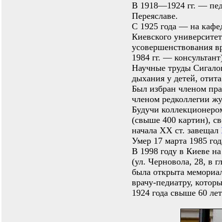
В 1918—1924 гг. — пед
Переяславе.
С 1925 года — на кафе
Киевского университет
усовершенствования в
1984 гг. — консультант
Научные труды Сигало
дыхания у детей, отит
Был избран членом пра
членом редколлегии жу
Будучи коллекционеро
(свыше 400 картин), с
начала XX ст. завещал
Умер 17 марта 1985 год
В 1998 году в Киеве н
(ул. Черновола, 28, в 
была открыта мемориал
врачу-педиатру, котор
1924 года свыше 60 лет