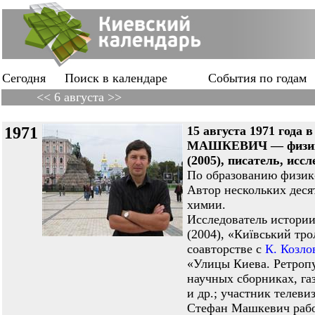
Сегодня
Поиск в календаре
События по годам
<< 6 августа >>
1971
15 августа 1971 года
МАШКЕВИЧ — физик, 
(2005), писатель, исс
По образованию физик
Автор нескольких деся
химии.
Исследователь истории
(2004), «Київський тро
соавторстве с
К. Козл
«Улицы Киева. Ретропу
научных сборниках, га
и др.; участник телеви
Стефан Машкевич рабо