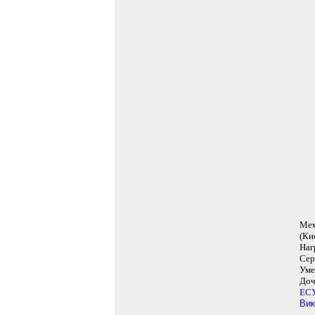
Мем
(Ки
Наг
Сер
Уме
Доч
ЕС
Вик