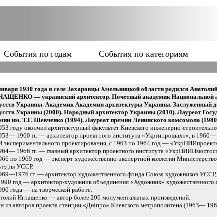
События по годам
События по категориям
января 1930 года в селе Захаровцы Хмельницкой области родился Анатоли
АЩЕНКО — украинский архитектор. Почетный академик Национальной 
усств Украины. Академик Академии архитектуры Украины. Заслуженный д
усств Украины (2000). Народный архитектор Украины (2010). Лауреат Госу
мии им. Т.Г. Шевченко (1994). Лауреат премии Ленинского комсомола (1980
953 году окончил архитектурный факультет Киевского инженерно-строительно
953— 1960 гг. — архитектор проектного института «Укргипрошахт», в 1960— 
 экспериментального проектирования, с 1963 по 1964 год — «УкрНИИпроект
964— 1966 гг. — главный архитектор проектного института «УкрНИИПмостос
966 по 1969 год — эксперт художественно-экспертной коллегии Министерство
ьтуры УССР.
969—1976 гг. — архитектор художественного фонда Союза художников УССР,
1990 год — архитектор-художник объединения «Художник» художественного 
990 года — на творческой работе.
толий Игнащенко — автор более 200 монументальных произведений.
н из авторов проекта станции «Дніпро» Киевского метрополитена (1963— 196