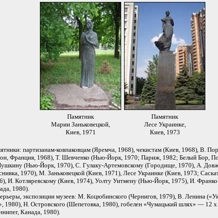
Памятник
Памятник
Марии Заньковецкой,
Лесе Украинке,
Киев, 1971
Киев, 1973
ятники: партизанам-ковпаковцам (Яремча, 1968), чекистам (Киев, 1968), В. По
он, Франция, 1968), Т. Шевченко (Нью-Йорк, 1970; Париж, 1982; Белый Бор, По
Пушкину (Нью-Йорк, 1970), С. Гулаку-Артемовскому (Городище, 1970), А. Дов
снивка, 1970), М. Заньковецкой (Киев, 1971), Лесе Украинке (Киев, 1973; Саска
6), И. Котляревскому (Киев, 1974), Уолту Уитмену (Нью-Йорк, 1975), И. Франко
ада, 1980).
ерьеры, экспозиции музеев: М. Коцюбинского (Чернигов, 1979), В. Ленина («У
», 1980), Н. Островского (Шепетовка, 1980), гобелен «Чумацький шлях» — 12 х
ннипег, Канада, 1980).