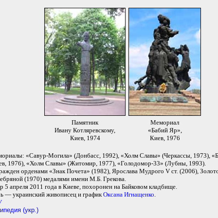
Памятник
Мемориал
Ивану Котляревскому,
«Бабий Яр»,
Киев, 1974
Киев, 1976
ориалы: «Савур-Могила» (Донбасс, 1992), «Холм Славы» (Черкассы, 1973), «
ев, 1976), «Холм Славы» (Житомир, 1977), «Голодомор-33» (Лубны, 1993).
ражден орденами «Знак Почета» (1982), Ярослава Мудрого V ст. (2006), Золото
ебряной (1970) медалями имени М.Б. Грекова.
р 5 апреля 2011 года в Киеве, похоронен на Байковом кладбище.
ь — украинский живописец и график
Оксана Игнащенко
.
У
ипедия (укр.)