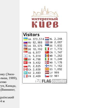
рику (Энен-
льша, 1989),
женко
тун, Канада,
 (Виннипег,
країнський
 4 м