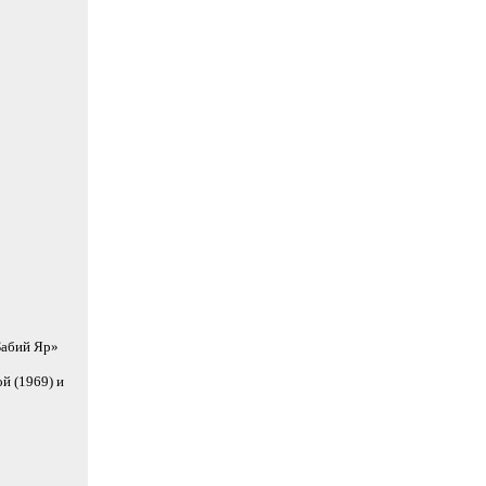
Бабий Яр»
й (1969) и