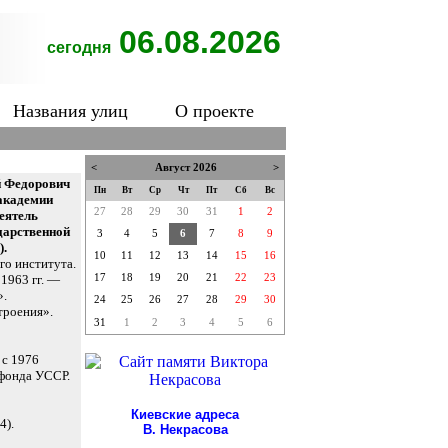
06.08.2026
сегодня
Названия улиц
О проекте
<
Август 2026
>
й Федорович
Пн
Вт
Ср
Чт
Пт
Сб
Вс
академии
27
28
29
30
31
1
2
еятель
дарственной
3
4
5
6
7
8
9
).
10
11
12
13
14
15
16
го института.
1963 гг. —
17
18
19
20
21
22
23
».
24
25
26
27
28
29
30
троения».
31
1
2
3
4
5
6
 с 1976
фонда УССР.
Киевские адреса
4).
В. Некрасова