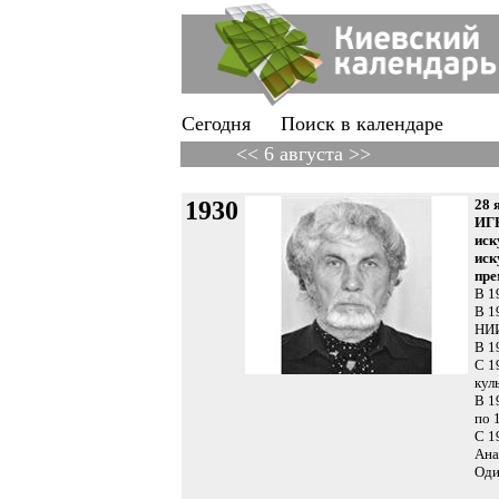
Сегодня
Поиск в календаре
<< 6 августа >>
1930
28 
ИГН
иск
иск
пре
В 1
В 1
НИИ
В 1
С 1
кул
В 1
по 
С 1
Ана
Оди