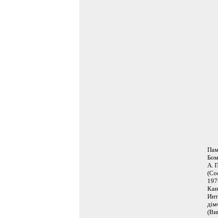
Пам
Бом
А. 
(Со
197
Кан
Инт
дім
(Ви